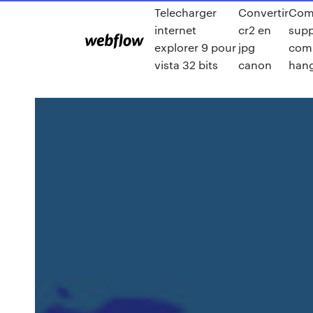
Telecharger
Convertir
Com
internet
cr2 en
supp
explorer 9 pour
jpg
com
vista 32 bits
canon
han