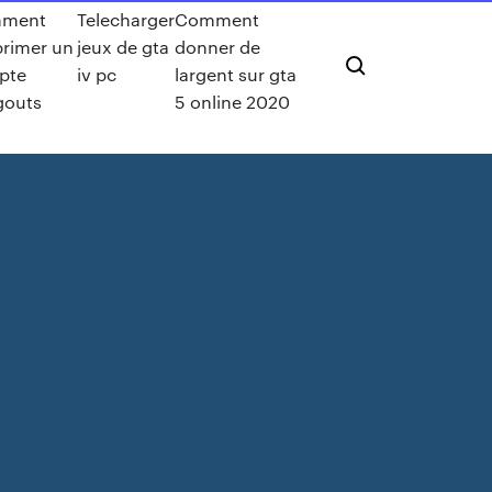
ment
Telecharger
Comment
rimer un
jeux de gta
donner de
pte
iv pc
largent sur gta
gouts
5 online 2020